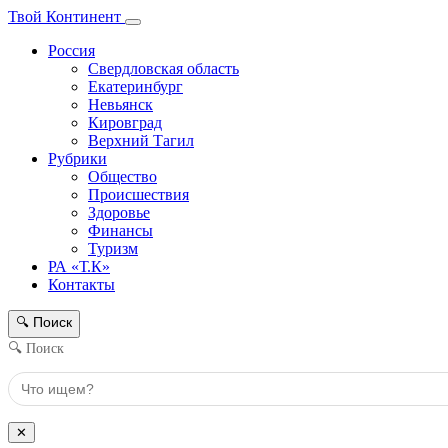
Твой Континент
Россия
Свердловская область
Екатеринбург
Невьянск
Кировград
Верхний Тагил
Рубрики
Общество
Происшествия
Здоровье
Финансы
Туризм
РА «Т.К»
Контакты
Поиск
🔍
🔍 Поиск
✕