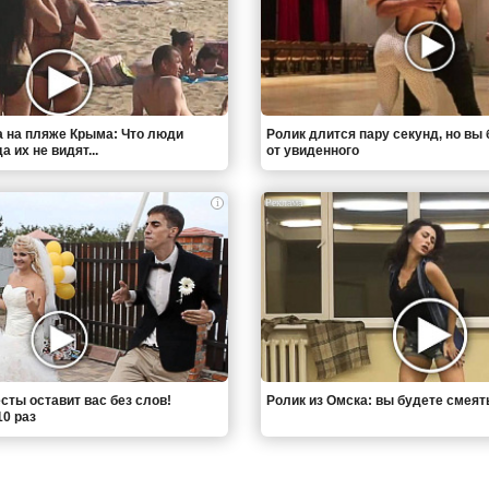
 на пляже Крыма: Что люди
Ролик длится пару секунд, но вы 
 их не видят...
от увиденного
i
сты оставит вас без слов!
Ролик из Омска: вы будете смеят
0 раз