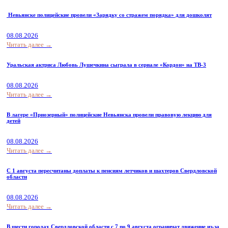
Невьянске полицейские провели «Зарядку со стражем порядка» для дошколят
08.08.2026
Читать далее →
Уральская актриса Любовь Лушечкина сыграла в сериале «Кордон» на ТВ-3
08.08.2026
Читать далее →
В лагере «Приозерный» полицейские Невьянска провели правовую лекцию для
детей
08.08.2026
Читать далее →
С 1 августа пересчитаны доплаты к пенсиям летчиков и шахтеров Свердловской
области
08.08.2026
Читать далее →
В шести городах Свердловской области с 7 по 9 августа ограничат движение из-за