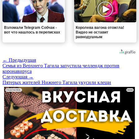
Взломали Telegram Собчак -
Королева вагона отожгла!
вот что нашлось в переписках
Видео не оставит
равнодушным
← Предыдущая
Семья из Верхнего Тагила запустила челлендж против
коронавируса
Следующая →
Пятерых жителей Нижнего Тагила укусили клещи
РЕКЛАМА