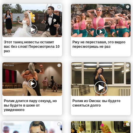
i
i
Этот танец невесты оставит
Ржу не переставая, это видео
вас без слов! Пересмотрела 10
пересмотришь не раз
раз
i
i
Ролик длится пару секунд, но
Ролик из Омска: вы будете
вы будете в шоке от
смеяться долго
увиденного
i
i