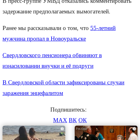
В пресс-группе УМВД отказались комментировать
задержание предполагаемых вымогателей.
Ранее мы рассказывали о том, что
55-летний
мужчина пропал в Новоуральске
Свердловского пенсионера обвиняют в
изнасиловании внучки и её подруги
В Свердловской области зафиксированы случаи
заражения энцефалитом
Подпишитесь:
MAX
ВК
ОК
i
i