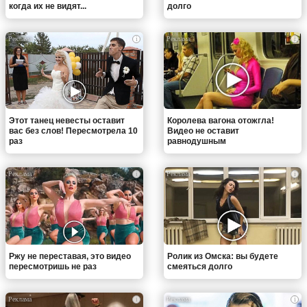
когда их не видят...
долго
i
i
Этот танец невесты оставит
Королева вагона отожгла!
вас без слов! Пересмотрела 10
Видео не оставит
раз
равнодушным
i
i
Ржу не переставая, это видео
Ролик из Омска: вы будете
пересмотришь не раз
смеяться долго
i
i