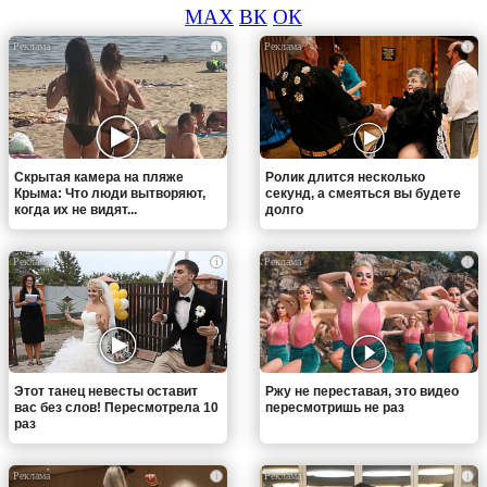
MAX
ВК
ОК
i
i
Скрытая камера на пляже
Ролик длится несколько
Крыма: Что люди вытворяют,
секунд, а смеяться вы будете
когда их не видят...
долго
i
i
Этот танец невесты оставит
Ржу не переставая, это видео
вас без слов! Пересмотрела 10
пересмотришь не раз
раз
i
i