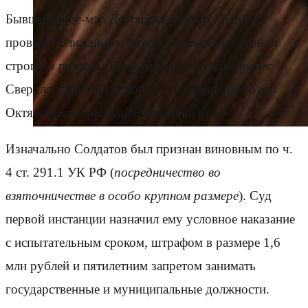
Бывший вице-мэр Дегтярска Виктор Солдатов
проведёт ближайшие 3 года 6 месяцев в колонии
строгого режима. Такое решение сегодня вынес
Свердловский областной суд, изменив приговор
Октябрьского райсуда Екатеринбурга.
Изначально Солдатов был признан виновным по ч.
4 ст. 291.1 УК РФ (
посредничество во
взяточничестве в особо крупном размере
). Суд
первой инстанции назначил ему условное наказание
с испытательным сроком, штрафом в размере 1,6
млн рублей и пятилетним запретом занимать
государственные и муниципальные должности.