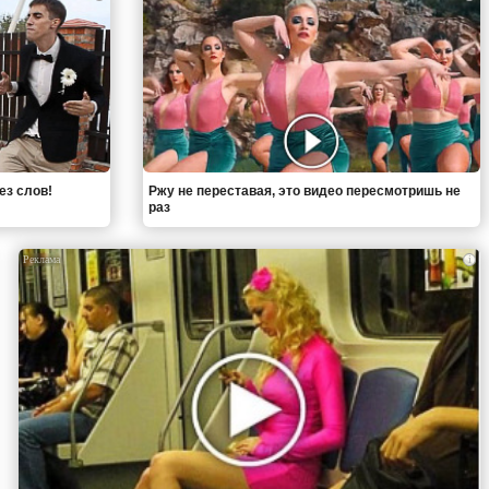
ез слов!
Ржу не переставая, это видео пересмотришь не
раз
i