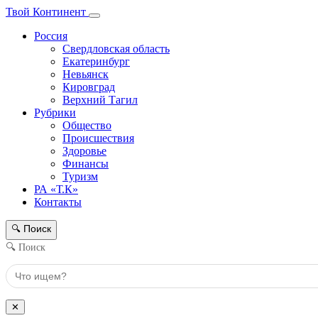
Твой Континент
Россия
Свердловская область
Екатеринбург
Невьянск
Кировград
Верхний Тагил
Рубрики
Общество
Происшествия
Здоровье
Финансы
Туризм
РА «Т.К»
Контакты
Поиск
🔍
🔍 Поиск
✕