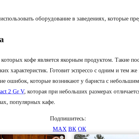
использовать оборудование в заведениях, которые пре
а
 которых кофе является якорным продуктом. Такие пос
ских характеристик. Готовит эспрессо с одним и тем ж
ствие ошибок, которые возникают у бариста с небольш
ct 2 Gr V
, которая при небольших размерах отличает
нах, популярных кафе.
Подпишитесь:
MAX
ВК
ОК
i