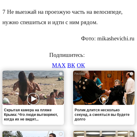
7 Не выезжай на проезжую часть на велосипеде,
нужно спешиться и идти с ним рядом.
Фото: mikashevichi.ru
Подпишитесь:
MAX
ВК
ОК
i
i
Скрытая камера на пляже
Ролик длится несколько
Крыма: Что люди вытворяют,
секунд, а смеяться вы будете
когда их не видят...
долго
i
i