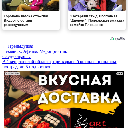
Королева вагона отожгла!
"Потеряли стыд в погоне за
Видео не оставит
"Диором": Поплавская вмазала
равнодушным
семейке Плющенко
← Предыдущая
Невьянск. Афиша. Мероприятия.
Следующая →
В Свердловской области, при взрыве баллона с пропаном,
пострадали 5 подростков
РЕКЛАМА