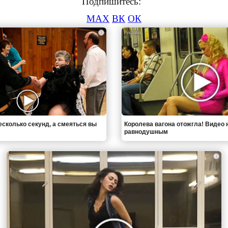
Подпишитесь:
MAX
ВК
ОК
i
есколько секунд, а смеяться вы
Королева вагона отожгла! Видео 
равнодушным
i