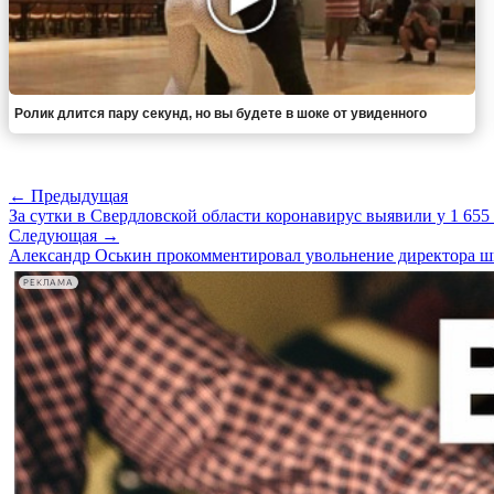
Ролик длится пару секунд, но вы будете в шоке от увиденного
← Предыдущая
За сутки в Свердловской области коронавирус выявили у 1 655
Следующая →
Александр Оськин прокомментировал увольнение директора ш
РЕКЛАМА