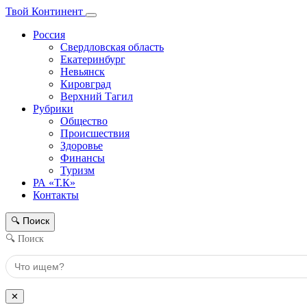
Твой Континент
Россия
Свердловская область
Екатеринбург
Невьянск
Кировград
Верхний Тагил
Рубрики
Общество
Происшествия
Здоровье
Финансы
Туризм
РА «Т.К»
Контакты
Поиск
🔍
🔍 Поиск
✕