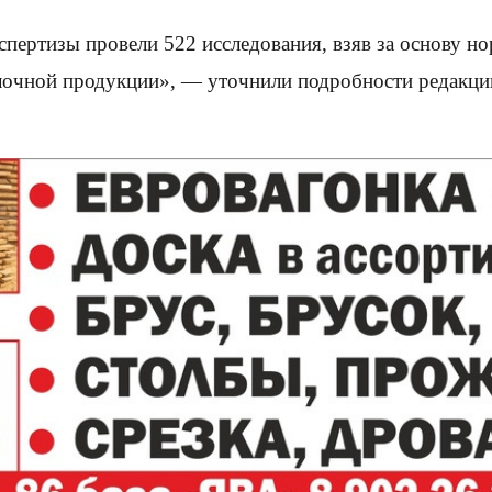
кспертизы провели 522 исследования, взяв за основу 
олочной продукции», — уточнили подробности редакц