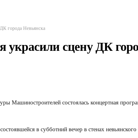
 ДК города Невьянска
я украсили сцену ДК гор
ьтуры Машиностроителей состоялась концертная програ
остоявшейся в субботний вечер в стенах невьянского