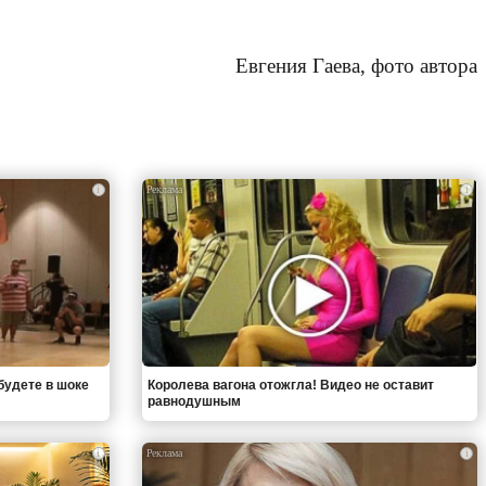
Евгения Гаева, фото автора
i
i
будете в шоке
Королева вагона отожгла! Видео не оставит
равнодушным
i
i