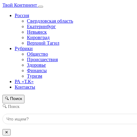
Твой Континент
Россия
Свердловская область
Екатеринбург
Невьянск
Кировград
Верхний Тагил
Рубрики
Общество
Происшествия
Здоровье
Финансы
Туризм
РА «Т.К»
Контакты
Поиск
🔍
🔍 Поиск
✕