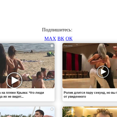
Подпишитесь:
MAX
ВК
ОК
i
 на пляже Крыма: Что люди
Ролик длится пару секунд, но вы 
 их не видят...
от увиденного
i