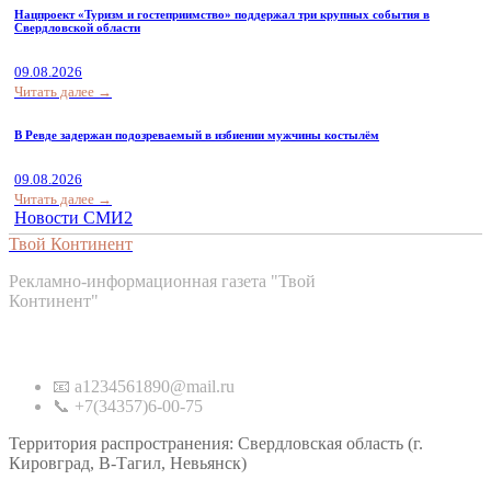
Нацпроект «Туризм и гостеприимство» поддержал три крупных события в
Свердловской области
09.08.2026
Читать далее →
В Ревде задержан подозреваемый в избиении мужчины костылём
09.08.2026
Читать далее →
Новости СМИ2
Твой Континент
Рекламно-информационная газета "Твой
Континент"
Контакты
📧 a1234561890@mail.ru
📞 +7(34357)6-00-75
Территория распространения: Свердловская область (г.
Кировград, В-Тагил, Невьянск)