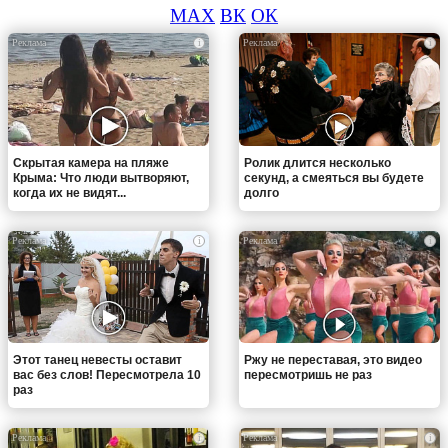
MAX
ВК
ОК
i
i
Скрытая камера на пляже
Ролик длится несколько
Крыма: Что люди вытворяют,
секунд, а смеяться вы будете
когда их не видят...
долго
i
i
Этот танец невесты оставит
Ржу не переставая, это видео
вас без слов! Пересмотрела 10
пересмотришь не раз
раз
i
i