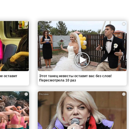
i
i
не оставит
Этот танец невесты оставит вас без слов!
Пересмотрела 10 раз
i
i