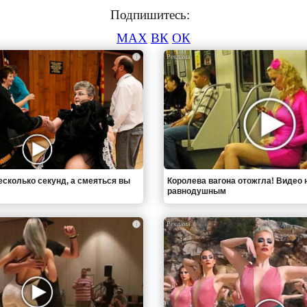
Подпишитесь:
MAX
ВК
ОК
i
есколько секунд, а смеяться вы
Королева вагона отожгла! Видео 
равнодушным
i