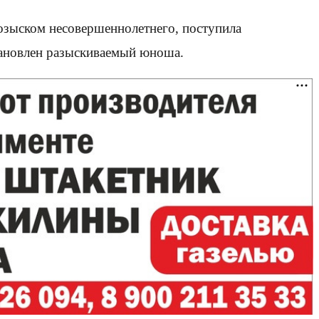
озыском несовершеннолетнего, поступила
становлен разыскиваемый юноша.