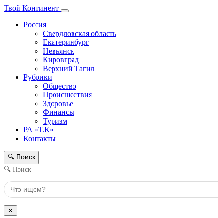
Твой Континент
Россия
Свердловская область
Екатеринбург
Невьянск
Кировград
Верхний Тагил
Рубрики
Общество
Происшествия
Здоровье
Финансы
Туризм
РА «Т.К»
Контакты
Поиск
🔍
🔍 Поиск
✕