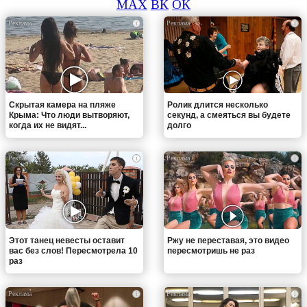
MAX
ВК
ОК
i
i
Скрытая камера на пляже
Ролик длится несколько
Крыма: Что люди вытворяют,
секунд, а смеяться вы будете
когда их не видят...
долго
i
i
Этот танец невесты оставит
Ржу не переставая, это видео
вас без слов! Пересмотрела 10
пересмотришь не раз
раз
i
i