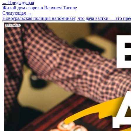
← Предыдущая
Жилой дом сгорел в Верхнем Тагиле
Следующая →
Новоуральская полиция напоминает, что дача взятки — это пр
РЕКЛАМА