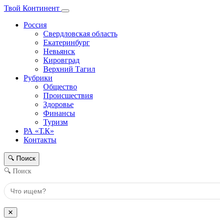
Твой Континент
Россия
Свердловская область
Екатеринбург
Невьянск
Кировград
Верхний Тагил
Рубрики
Общество
Происшествия
Здоровье
Финансы
Туризм
РА «Т.К»
Контакты
Поиск
🔍
🔍 Поиск
✕