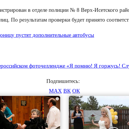
трирован в отделе полиции № 8 Верх-Исетского райо
 лиц. По результатам проверки будет принято соответ
доницу пустят дополнительные автобусы
ероссийском фоточеллендже «Я помню! Я горжусь! С
Подпишитесь:
MAX
ВК
ОК
i