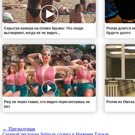
Скрытая камера на пляже Крыма: Что люди
Ролик длится н
вытворяют, когда их не видят...
будете долго
i
Ржу не переставая, это видео пересмотришь не
Ролик из Омска
раз
← Предыдущая
Сетевой ресторан Subway сгорел в Нижнем Тагиле