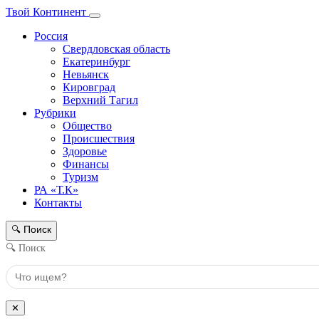
Твой Континент
Россия
Свердловская область
Екатеринбург
Невьянск
Кировград
Верхний Тагил
Рубрики
Общество
Происшествия
Здоровье
Финансы
Туризм
РА «Т.К»
Контакты
Поиск
🔍
🔍 Поиск
✕