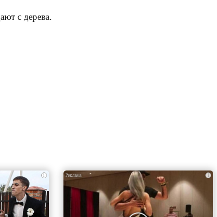
ают с дерева.
i
i