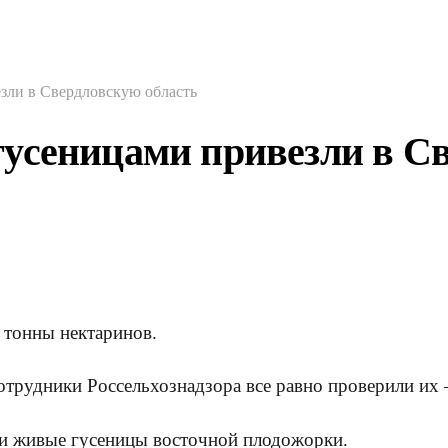
зли в Свердловскую область
усеницами привезли в Св
 тонны нектаринов.
рудники Россельхознадзора все равно проверили их –
ыли живые гусеницы восточной плодожорки.