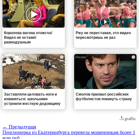
Королева вагона отожгла!
Ржу не переставая, это видео
Видео не оставит
пересмотришь не раз
равнодушным
i
i
Заставляли целовать ноги и
Смолов призвал российских
извиняться: школьники
футболистов покинуть страну
устроили жесткую дедовщину
← Предыдущая
Пенсионерка из Екатеринбурга перевела мошенникам более 1
млн.руб.