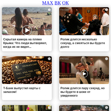
MAX
ВК
ОК
i
i
Скрытая камера на пляже
Ролик длится несколько
Крыма: Что люди вытворяют,
секунд, а смеяться вы будете
когда их не видят...
долго
i
i
Т-Банк выпустил карты с
Ролик длится пару секунд, но
запахом!
вы будете в шоке от
увиденного
i
i