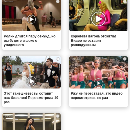
i
i
Ролик длится пару секунд, но
Королева вагона отожгла!
вы будете в шоке от
Видео не оставит
увиденного
равнодушным
i
i
Этот танец невесты оставит
Ржу не переставая, это видео
вас без слов! Пересмотрела 10
пересмотришь не раз
раз
i