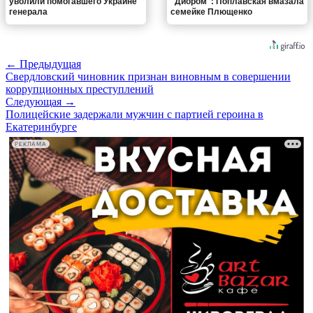
уволили помогавшего Украине
"Диором": Поплавская вмазала
генерала
семейке Плющенко
← Предыдущая
Свердловский чиновник признан виновным в совершении
коррупционных преступлений
Следующая →
Полицейские задержали мужчин с партией героина в
Екатеринбурге
РЕКЛАМА