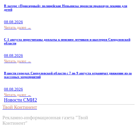
В лагере «Приозерный» полицейские Невьянска провели правовую лекцию для
детей
08.08.2026
Читать далее →
С 1 августа пересчитаны доплаты к пенсиям летчиков и шахтеров Свердловской
области
08.08.2026
Читать далее →
В шести городах Свердловской области с 7 по 9 августа ограничат движение из-за
массовых мероприятий
08.08.2026
Читать далее →
Новости СМИ2
Твой Континент
Рекламно-информационная газета "Твой
Континент"
Контакты