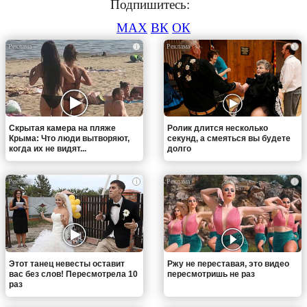
Подпишитесь:
MAX
ВК
ОК
i
i
Скрытая камера на пляже
Ролик длится несколько
Крыма: Что люди вытворяют,
секунд, а смеяться вы будете
когда их не видят...
долго
i
i
Этот танец невесты оставит
Ржу не переставая, это видео
вас без слов! Пересмотрела 10
пересмотришь не раз
раз