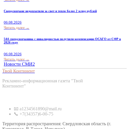
Свердловчане недоплатили за свет и тепло более 2 млрд рублей
06.08.2026
Читать далее →
544 свердловчанина с инвалидностью получили компенсацию ОСАГО от СФР в
2026 году
06.08.2026
Читать далее →
Новости СМИ2
Твой Континент
Рекламно-информационная газета "Твой
Континент"
Контакты
📧 a1234561890@mail.ru
📞 +7(34357)6-00-75
Территория распространения: Свердловская область (г.
Кировград, В-Тагил, Невьянск)