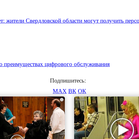
 жители Свердловской области могут получить перс
 о преимуществах цифрового обслуживания
Подпишитесь:
MAX
ВК
ОК
i