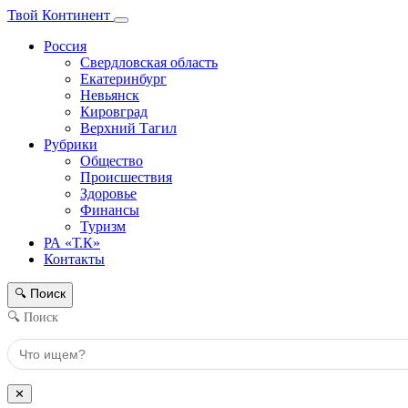
Твой Континент
Россия
Свердловская область
Екатеринбург
Невьянск
Кировград
Верхний Тагил
Рубрики
Общество
Происшествия
Здоровье
Финансы
Туризм
РА «Т.К»
Контакты
Поиск
🔍
🔍 Поиск
✕