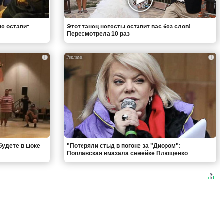
не оставит
Этот танец невесты оставит вас без слов!
Пересмотрела 10 раз
i
i
будете в шоке
"Потеряли стыд в погоне за "Диором":
Поплавская вмазала семейке Плющенко