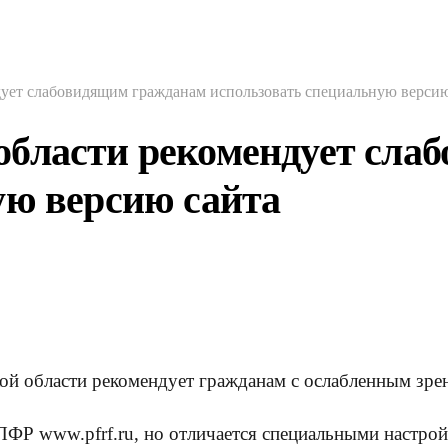
ует слабовидящим гражданам использовать специальную версию
области рекомендует сла
ую версию сайта
й области рекомендует гражданам с ослабленным зрен
 ПФР www.pfrf.ru, но отличается специальными настро