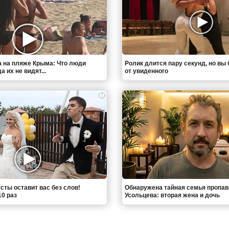
 на пляже Крыма: Что люди
Ролик длится пару секунд, но вы 
 их не видят...
от увиденного
i
сты оставит вас без слов!
Обнаружена тайная семья пропа
0 раз
Усольцева: вторая жена и дочь