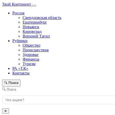
Твой Континент
Россия
Свердловская область
Екатеринбург
Невьянск
Кировград
Верхний Тагил
Рубрики
Общество
Происшествия
Здоровье
Финансы
Туризм
РА «Т.К»
Контакты
Поиск
🔍
🔍 Поиск
✕