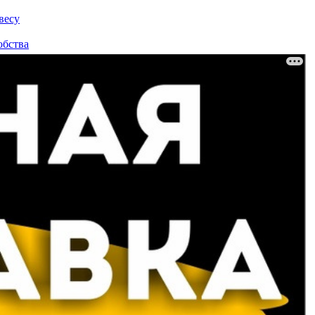
весу
обства