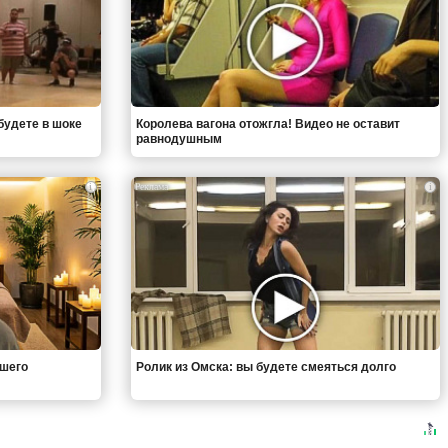
будете в шоке
Королева вагона отожгла! Видео не оставит
равнодушным
i
i
вшего
Ролик из Омска: вы будете смеяться долго