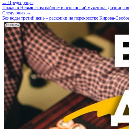
← Предыдущая
Пожар в Невьянском районе: в огне погиб мужчина. Дачница вы
Следующая →
Без воды третий день – раскопки на перекрестке Кирова-Своб
РЕКЛАМА