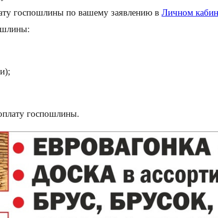
лату госпошлины по вашему заявлению в
Личном кабин
ошлины:
и);
 оплату госпошлины.