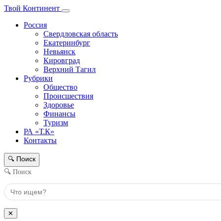
Твой Континент
Россия
Свердловская область
Екатеринбург
Невьянск
Кировград
Верхний Тагил
Рубрики
Общество
Происшествия
Здоровье
Финансы
Туризм
РА «Т.К»
Контакты
Поиск
🔍
🔍 Поиск
✕