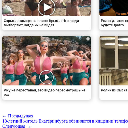
Скрытая камера на пляже Крыма: Что люди
Ролик длится н
вытворяют, когда их не видят...
будете долго
i
Ржу не переставая, это видео пересмотришь не
Ролик из Омска
раз
← Предыдущая
18-летний житель Екатеринбурга обвиняется в хищении телеф
Следующая →