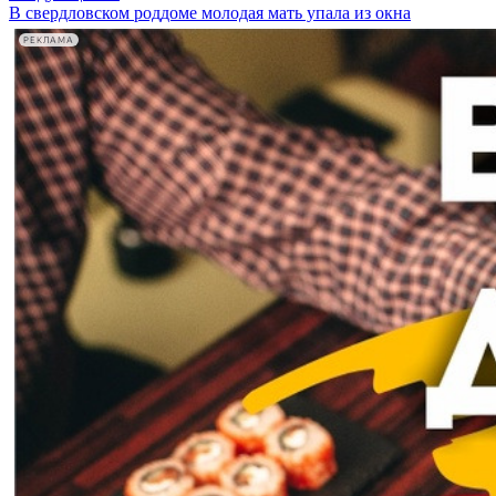
В свердловском роддоме молодая мать упала из окна
РЕКЛАМА