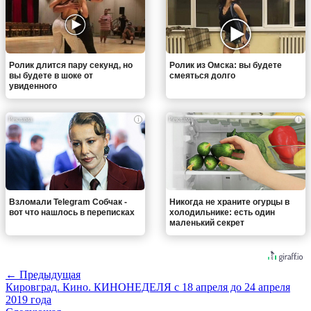
Ролик длится пару секунд, но
Ролик из Омска: вы будете
вы будете в шоке от
смеяться долго
увиденного
i
i
Взломали Telegram Собчак -
Никогда не храните огурцы в
вот что нашлось в переписках
холодильнике: есть один
маленький секрет
← Предыдущая
Кировград. Кино. КИНОНЕДЕЛЯ с 18 апреля до 24 апреля
2019 года