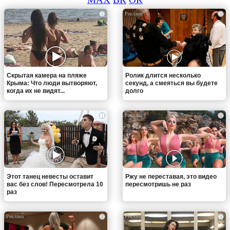
i
i
Скрытая камера на пляже
Ролик длится несколько
Крыма: Что люди вытворяют,
секунд, а смеяться вы будете
когда их не видят...
долго
i
i
Этот танец невесты оставит
Ржу не переставая, это видео
вас без слов! Пересмотрела 10
пересмотришь не раз
раз
i
i