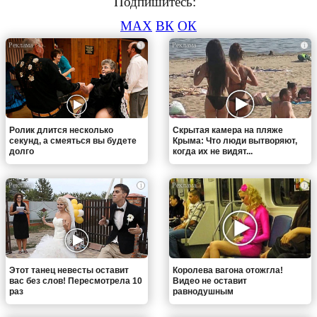
Подпишитесь:
MAX
ВК
ОК
i
i
Ролик длится несколько
Скрытая камера на пляже
секунд, а смеяться вы будете
Крыма: Что люди вытворяют,
долго
когда их не видят...
i
i
Этот танец невесты оставит
Королева вагона отожгла!
вас без слов! Пересмотрела 10
Видео не оставит
раз
равнодушным