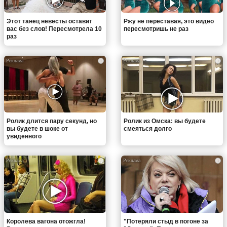
Этот танец невесты оставит
Ржу не переставая, это видео
вас без слов! Пересмотрела 10
пересмотришь не раз
раз
i
i
Ролик длится пару секунд, но
Ролик из Омска: вы будете
вы будете в шоке от
смеяться долго
увиденного
i
i
Королева вагона отожгла!
"Потеряли стыд в погоне за