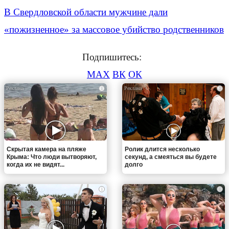
В Свердловской области мужчине дали
«пожизненное» за массовое убийство родственников
Подпишитесь:
MAX
ВК
ОК
i
i
Скрытая камера на пляже
Ролик длится несколько
Крыма: Что люди вытворяют,
секунд, а смеяться вы будете
когда их не видят...
долго
i
i