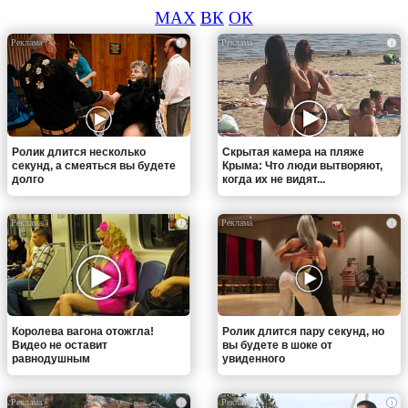
MAX
ВК
ОК
i
i
Ролик длится несколько
Скрытая камера на пляже
секунд, а смеяться вы будете
Крыма: Что люди вытворяют,
долго
когда их не видят...
i
i
Королева вагона отожгла!
Ролик длится пару секунд, но
Видео не оставит
вы будете в шоке от
равнодушным
увиденного
i
i