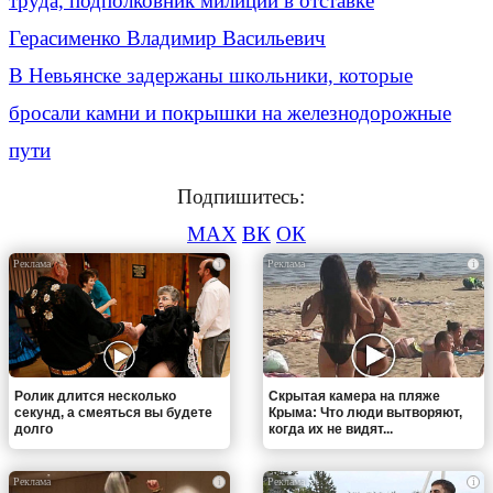
труда, подполковник милиции в отставке
Герасименко Владимир Васильевич
В Невьянске задержаны школьники, которые
бросали камни и покрышки на железнодорожные
пути
Подпишитесь:
MAX
ВК
ОК
i
i
Ролик длится несколько
Скрытая камера на пляже
секунд, а смеяться вы будете
Крыма: Что люди вытворяют,
долго
когда их не видят...
i
i