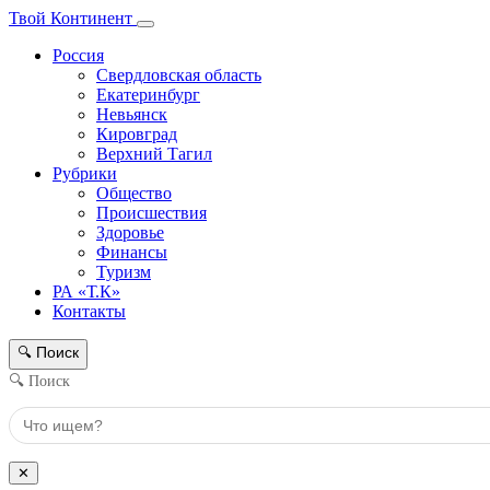
Твой Континент
Россия
Свердловская область
Екатеринбург
Невьянск
Кировград
Верхний Тагил
Рубрики
Общество
Происшествия
Здоровье
Финансы
Туризм
РА «Т.К»
Контакты
Поиск
🔍
🔍 Поиск
✕