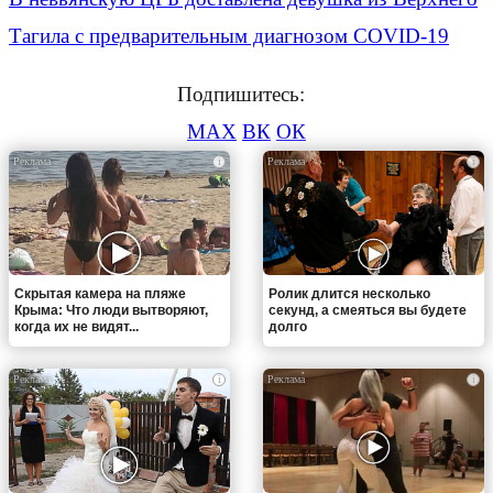
Тагила с предварительным диагнозом COVID-19
Подпишитесь:
MAX
ВК
ОК
i
i
Скрытая камера на пляже
Ролик длится несколько
Крыма: Что люди вытворяют,
секунд, а смеяться вы будете
когда их не видят...
долго
i
i