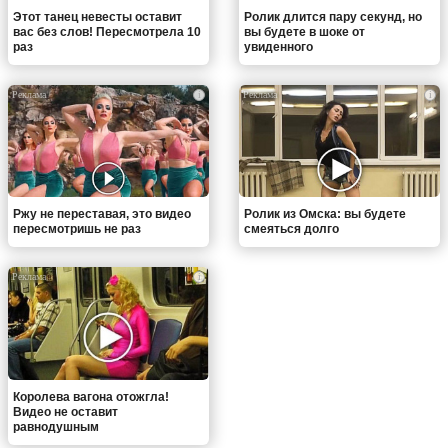
Этот танец невесты оставит
Ролик длится пару секунд, но
вас без слов! Пересмотрела 10
вы будете в шоке от
раз
увиденного
i
i
Ржу не переставая, это видео
Ролик из Омска: вы будете
пересмотришь не раз
смеяться долго
i
Королева вагона отожгла!
Видео не оставит
равнодушным