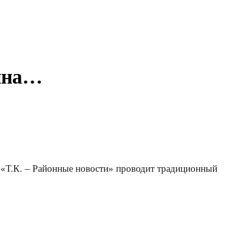
яина…
л «Т.К. – Районные новости» проводит традиционный