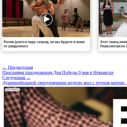
Ролик длится пару секунд, но вы будете в шоке
Этот танец неве
от увиденного
Пересмотрела 1
← Предыдущая
Программа празднования Дня Победы 9 мая в Невьянске
Следующая →
Душевнобольной свердловчанин неделю жил с трупом матери,
РЕКЛАМА