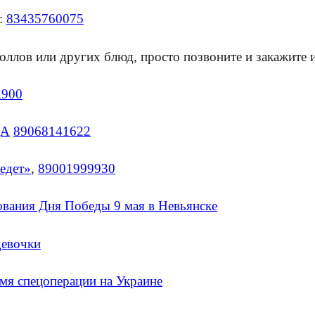
е:
83435760075
роллов или других блюд, просто позвоните и закажите 
2900
ЦА
89068141622
едет»
,
89001999930
вания Дня Победы 9 мая в Невьянске
девочки
емя спецоперации на Украине