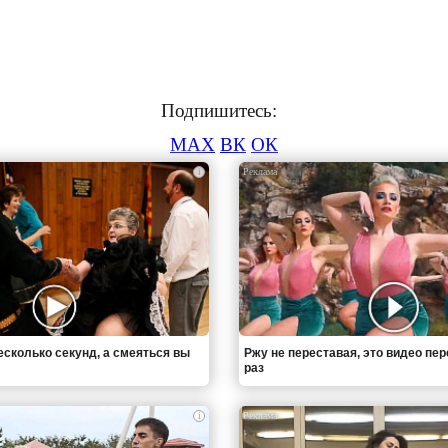
Подпишитесь:
MAX
ВК
ОК
i
есколько секунд, а смеяться вы
Ржу не переставая, это видео пе
раз
i