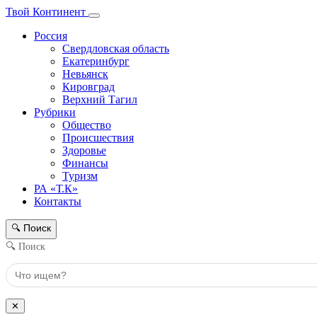
Твой Континент
Россия
Свердловская область
Екатеринбург
Невьянск
Кировград
Верхний Тагил
Рубрики
Общество
Происшествия
Здоровье
Финансы
Туризм
РА «Т.К»
Контакты
Поиск
🔍
🔍 Поиск
✕