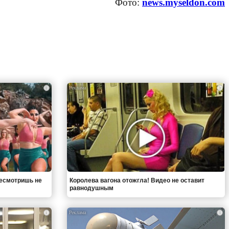
Фото:
news.myseldon.com
i
i
ресмотришь не
Королева вагона отожгла! Видео не оставит
равнодушным
i
i