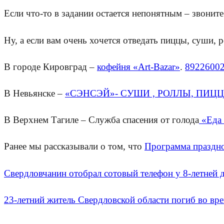
Если что-то в задании остается непонятным – звонит
Ну, а если вам очень хочется отведать пиццы, суши, 
В городе Кировград –
кофейня «Art-Bazar»
.
8922600
В Невьянске –
«СЭНСЭЙ»- СУШИ , РОЛЛЫ, ПИЦ
В Верхнем Тагиле – Служба спасения от голода
«Еда 
Ранее мы рассказывали о том, что
Программа праздно
Свердловчанин отобрал сотовый телефон у 8-летней 
23-летний житель Свердловской области погиб во вр