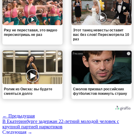
Ржу не переставая, это видео
Этот танец невесты оставит
пересмотришь не раз
вас без слов! Пересмотрела 10
раз
i
i
Ролик из Омска: вы будете
Смолов призвал российских
смеяться долго
футболистов покинуть страну
← Предыдущая
В Екатеринбурге задержан 22-летний молодой человек с
крупной партией наркотиков
Следующая →