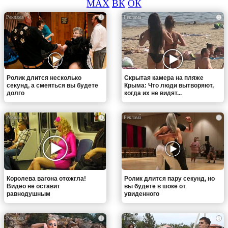
MAX
ВК
ОК
i
i
Ролик длится несколько
Скрытая камера на пляже
секунд, а смеяться вы будете
Крыма: Что люди вытворяют,
долго
когда их не видят...
i
i
Королева вагона отожгла!
Ролик длится пару секунд, но
Видео не оставит
вы будете в шоке от
равнодушным
увиденного
i
i