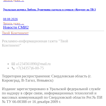
Читать далее →
Уральская актриса Любовь Лушечкина сыграла в сериале «Кордон» на ТВ-3
08.08.2026
Читать далее →
Новости СМИ2
Твой Континент
Рекламно-информационная газета "Твой
Континент"
Контакты
📧 a1234561890@mail.ru
📞 +7(34357)6-00-75
Территория распространения: Свердловская область (г.
Кировград, В-Тагил, Невьянск)
Издание зарегистрировано в Уральской федеральной службе
по надзору в сфере связи, информационных технологий и
массовых коммуникаций по Свердловской области Рег.№ ПИ
№ ТУ 66-00388 от 16 декабря 2009 г.