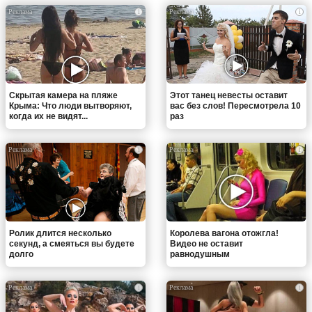
i
i
Скрытая камера на пляже
Этот танец невесты оставит
Крыма: Что люди вытворяют,
вас без слов! Пересмотрела 10
когда их не видят...
раз
i
i
Ролик длится несколько
Королева вагона отожгла!
секунд, а смеяться вы будете
Видео не оставит
долго
равнодушным
i
i