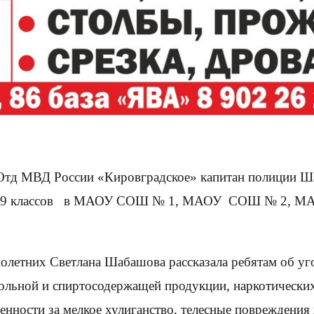
тд МВД России «Кировградское» капитан полиции Ша
я8-9 классов в МАОУ СОШ № 1, МАОУ СОШ № 2, М
олетних Светлана Шабашова рассказала ребятам об уг
гольной и спиртосодержащей продукции, наркотических
нности за мелкое хулиганство, телесные повреждения 