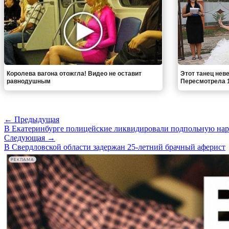
Королева вагона отожгла! Видео не оставит
Этот танец неве
равнодушным
Пересмотрела 1
← Предыдущая
В Екатеринбурге полицейские ликвидировали подпольную на
Следующая →
В Свердловской области задержан 25-летний брачный аферист
РЕКЛАМА