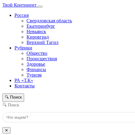
Твой Континент
Россия
Свердловская область
Екатеринбург
Невьянск
Кировград
Верхний Тагил
Рубрики
Общество
Происшествия
Здоровье
Финансы
Туризм
РА «Т.К»
Контакты
Поиск
🔍
🔍 Поиск
✕