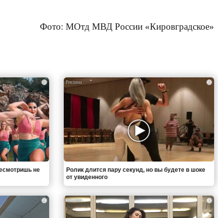
Фото: МОтд МВД России «Кировградское»
i
i
ресмотришь не
Ролик длится пару секунд, но вы будете в шоке
от увиденного
i
i