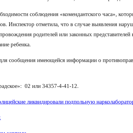
одимости соблюдения «комендантского часа», который 
часов. Инспектор отметила, что в случае выявления на
опровождения родителей или законных представителей 
ние ребенка.
для сообщения имеющейся информации о противопра
дское»: 02 или 34357-4-41-12.
олицейские ликвидировали подпольную нарколаборат
х