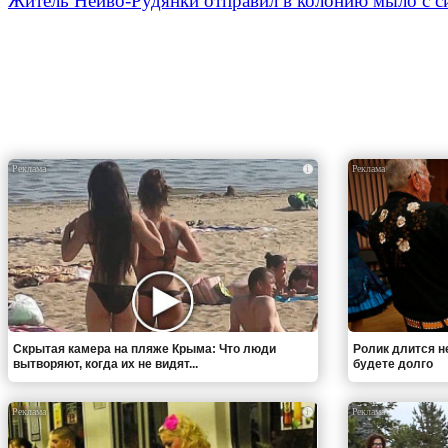
Житель Нейво-Рудянки отправил в колонию мыло с с
i
Скрытая камера на пляже Крыма: Что люди
Ролик длится н
вытворяют, когда их не видят...
будете долго
i