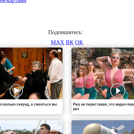
им-картами
Подпишитесь:
MAX
ВК
ОК
i
есколько секунд, а смеяться вы
Ржу не переставая, это видео пе
раз
i