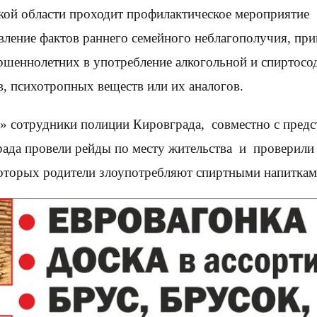
ской области проходит профилактическое мероприятие
явление фактов раннего семейного неблагополучия, пр
ершеннолетних в употребление алкогольной и спирто
, психотропных веществ или их аналогов.
» сотрудники полиции Кировграда, совместно с пред
а провели рейды по месту жительства и проверили п
 которых родители злоупотребляют спиртными напиткам