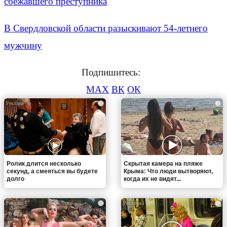
сбежавшего преступника
В Свердловской области разыскивают 54-летнего
мужчину
Подпишитесь:
MAX
ВК
ОК
i
i
Ролик длится несколько
Скрытая камера на пляже
секунд, а смеяться вы будете
Крыма: Что люди вытворяют,
долго
когда их не видят...
i
i