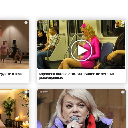
i
i
будете в шоке
Королева вагона отожгла! Видео не оставит
равнодушным
i
i