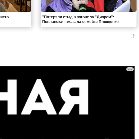
вшего
"Потеряли стыд в погоне за "Диором":
Поплавская вмазала семейке Плющенко