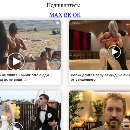
Подпишитесь:
MAX
ВК
ОК
i
 на пляже Крыма: Что люди
Ролик длится пару секунд, но вы 
 их не видят...
от увиденного
i