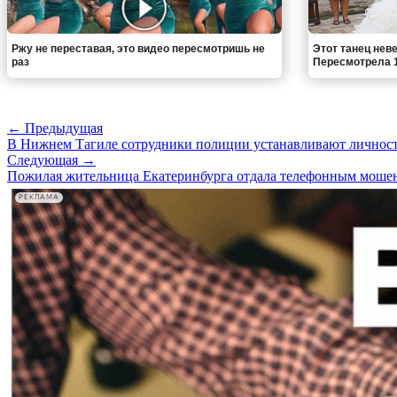
Ржу не переставая, это видео пересмотришь не
Этот танец неве
раз
Пересмотрела 1
← Предыдущая
В Нижнем Тагиле сотрудники полиции устанавливают личност
Следующая →
Пожилая жительница Екатеринбурга отдала телефонным мошен
РЕКЛАМА