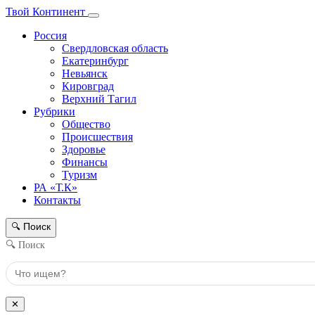
Твой Континент
Россия
Свердловская область
Екатеринбург
Невьянск
Кировград
Верхний Тагил
Рубрики
Общество
Происшествия
Здоровье
Финансы
Туризм
РА «Т.К»
Контакты
Поиск
🔍
🔍 Поиск
✕