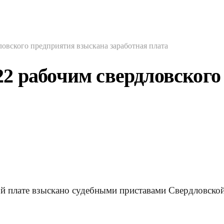
овского предприятия взыскана заработная плата
2 рабочим свердловского
й плате взыскано судебными приставами Свердловско