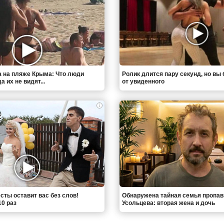
 на пляже Крыма: Что люди
Ролик длится пару секунд, но вы 
 их не видят...
от увиденного
i
сты оставит вас без слов!
Обнаружена тайная семья пропа
0 раз
Усольцева: вторая жена и дочь