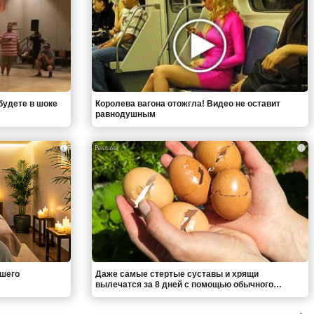
будете в шоке
Королева вагона отожгла! Видео не оставит
равнодушным
i
i
вшего
Даже самые стертые суставы и хрящи
вылечатся за 8 дней с помощью обычного…