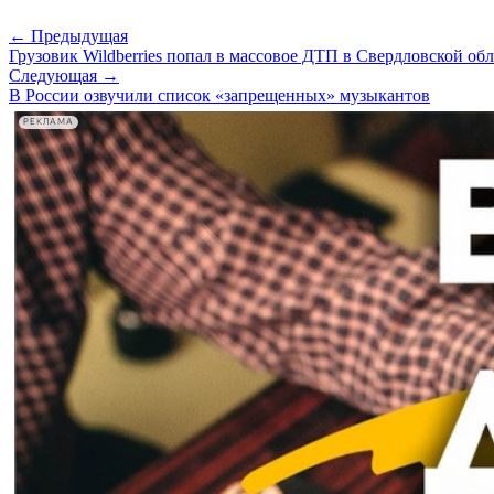
← Предыдущая
Грузовик Wildberries попал в массовое ДТП в Свердловской об
Следующая →
В России озвучили список «запрещенных» музыкантов
РЕКЛАМА