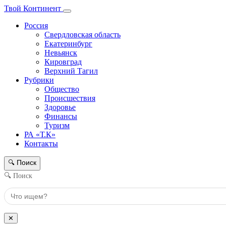
Твой Континент
Россия
Свердловская область
Екатеринбург
Невьянск
Кировград
Верхний Тагил
Рубрики
Общество
Происшествия
Здоровье
Финансы
Туризм
РА «Т.К»
Контакты
Поиск
🔍
🔍 Поиск
✕