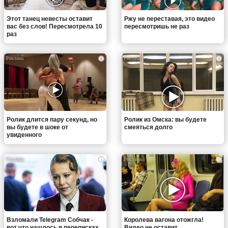
Этот танец невесты оставит
Ржу не переставая, это видео
вас без слов! Пересмотрела 10
пересмотришь не раз
раз
i
i
Ролик длится пару секунд, но
Ролик из Омска: вы будете
вы будете в шоке от
смеяться долго
увиденного
i
i
Взломали Telegram Собчак -
Королева вагона отожгла!
вот что нашлось в переписках
Видео не оставит