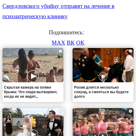
Свердловского убийцу отправят на лечение в
психиатрическую клинику
Подпишитесь:
MAX
ВК
ОК
i
i
Скрытая камера на пляже
Ролик длится несколько
Крыма: Что люди вытворяют,
секунд, а смеяться вы будете
когда их не видят...
долго
i
i