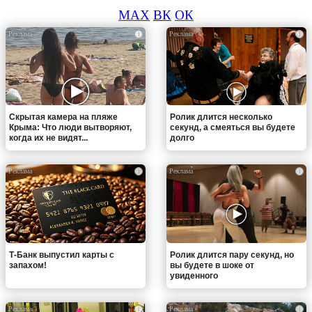
MAX
ВК
ОК
i
i
Скрытая камера на пляже
Ролик длится несколько
Крыма: Что люди вытворяют,
секунд, а смеяться вы будете
когда их не видят...
долго
i
i
Т-Банк выпустил карты с
Ролик длится пару секунд, но
запахом!
вы будете в шоке от
увиденного
i
i