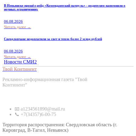
В Невьянске прошёл рейд «Комендантский патруль» - родителям напомнили о
ночных ограничениях
06.08.2026
Читать далее →
Свердловчане недоплатили за свет и тепло более 2 млрд рублей
06.08.2026
Читать далее →
Новости СМИ2
Твой Континент
Рекламно-информационная газета "Твой
Континент"
Контакты
📧 a1234561890@mail.ru
📞 +7(34357)6-00-75
Территория распространения: Свердловская область (г.
Кировград, В-Тагил, Невьянск)