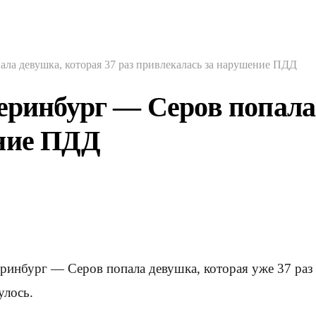
ала девушка, которая 37 раз привлекалась за нарушение ПДД
еринбург — Серов попала 
ение ПДД
еринбург — Серов попала девушка, которая уже 37 раз
улось.