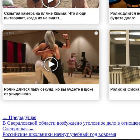
Скрытая камера на пляже Крыма: Что люди
Ролик длится н
вытворяют, когда их не видят...
будете долго
i
Ролик длится пару секунд, но вы будете в шоке
Ролик из Омска
от увиденного
← Предыдущая
В Свердловской области возбуждено уголовное дело в отноше
Следующая →
Российские школьники начнут учебный год вовремя