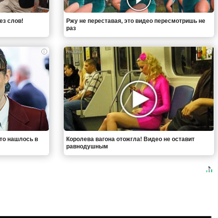
ез слов!
Ржу не переставая, это видео пересмотришь не
раз
i
i
что нашлось в
Королева вагона отожгла! Видео не оставит
равнодушным