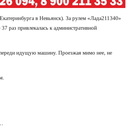
 Екатеринбурга в Невьянск). За рулем «Лада211340»
е 37 раз привлекалась к административной
ь впереди идущую машину. Проезжая мимо нее, не
м.
и…