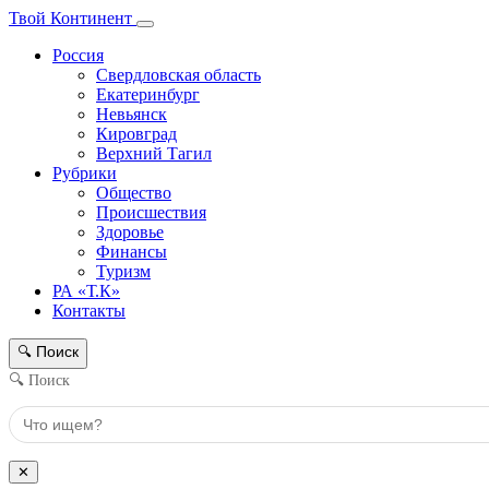
Твой Континент
Россия
Свердловская область
Екатеринбург
Невьянск
Кировград
Верхний Тагил
Рубрики
Общество
Происшествия
Здоровье
Финансы
Туризм
РА «Т.К»
Контакты
Поиск
🔍
🔍 Поиск
✕