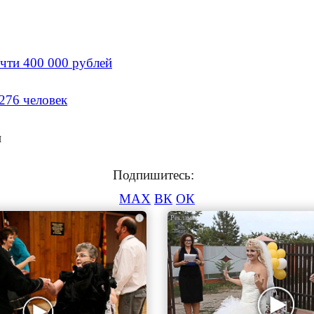
очти 400 000 рублей
276 человек
и
Подпишитесь:
MAX
ВК
ОК
i