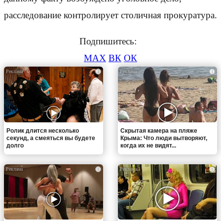
расследование контролирует столичная прокуратура.
Подпишитесь:
MAX
ВК
ОК
i
i
Ролик длится несколько
Скрытая камера на пляже
секунд, а смеяться вы будете
Крыма: Что люди вытворяют,
долго
когда их не видят...
i
i