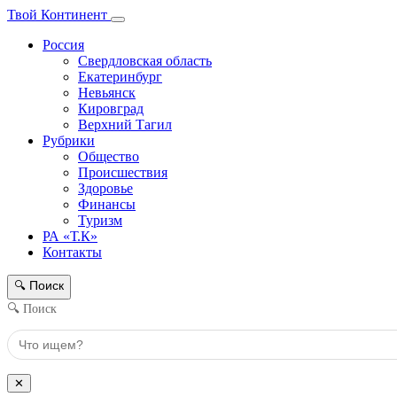
Твой Континент
Россия
Свердловская область
Екатеринбург
Невьянск
Кировград
Верхний Тагил
Рубрики
Общество
Происшествия
Здоровье
Финансы
Туризм
РА «Т.К»
Контакты
Поиск
🔍
🔍 Поиск
✕