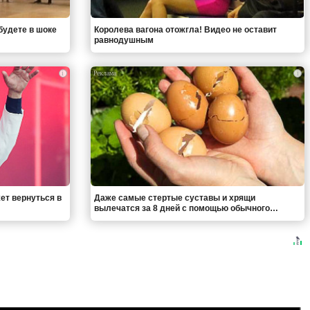
будете в шоке
Королева вагона отожгла! Видео не оставит
равнодушным
i
i
ет вернуться в
Даже самые стертые суставы и хрящи
вылечатся за 8 дней с помощью обычного…