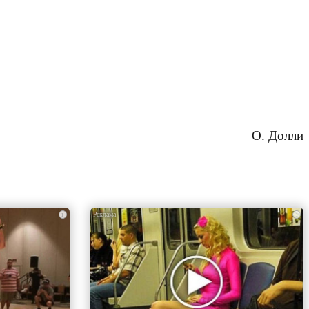
О. Долли
i
i