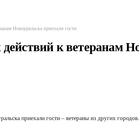
ранам Новоуральска приехали гости
 действий к ветеранам Н
уральска приехали гости – ветераны из других городо