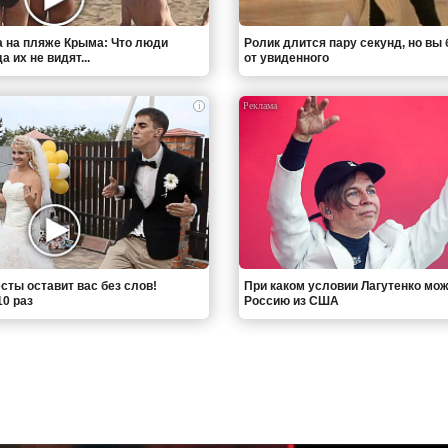
 на пляже Крыма: Что люди
Ролик длится пару секунд, но вы 
 их не видят...
от увиденного
i
сты оставит вас без слов!
При каком условии Лагутенко мож
0 раз
Россию из США