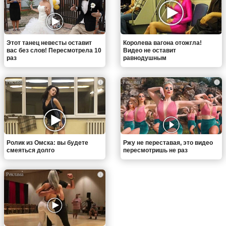
Этот танец невесты оставит
Королева вагона отожгла!
вас без слов! Пересмотрела 10
Видео не оставит
раз
равнодушным
i
i
Ролик из Омска: вы будете
Ржу не переставая, это видео
смеяться долго
пересмотришь не раз
i