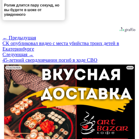
Ролик длится пару секунд, но
вы будете в шоке от
увиденного
← Предыдущая
СК опубликовал видео с места убийства троих детей в
Екатеринбурге
Следующая →
45-летний свердловчанин погиб в ходе СВО
РЕКЛАМА