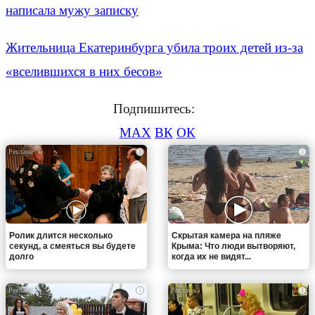
написала мужу записку
Жительница Екатеринбурга убила троих детей из-за
«вселившихся в них бесов»
Подпишитесь:
MAX
ВК
ОК
i
i
Ролик длится несколько
Скрытая камера на пляже
секунд, а смеяться вы будете
Крыма: Что люди вытворяют,
долго
когда их не видят...
i
i