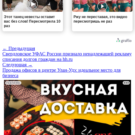
Этот танец невесты оставит
Ржу не переставая, это видео
вас без слов! Пересмотрела 10
пересмотришь не раз
раз
← Предыдущая
Свердловское УФАС России признало ненадлежащей рекламу
списания долгов граждан на hh.ru
Следующая →
Продажа офисов в центре Улан-Удэ: идеальное место для
бизнеса
РЕКЛАМА