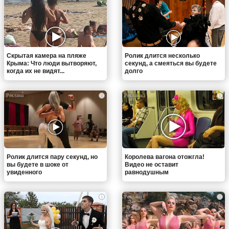
Скрытая камера на пляже
Ролик длится несколько
Крыма: Что люди вытворяют,
секунд, а смеяться вы будете
когда их не видят...
долго
i
i
Ролик длится пару секунд, но
Королева вагона отожгла!
вы будете в шоке от
Видео не оставит
увиденного
равнодушным
i
i