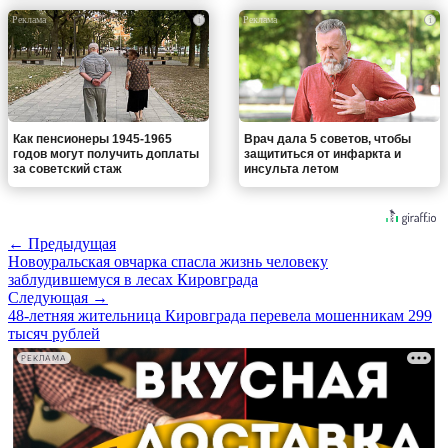
i
i
Как пенсионеры 1945-1965
Врач дала 5 советов, чтобы
годов могут получить доплаты
защититься от инфаркта и
за советский стаж
инсульта летом
← Предыдущая
Новоуральская овчарка спасла жизнь человеку
заблудившемуся в лесах Кировграда
Следующая →
48-летняя жительница Кировграда перевела мошенникам 299
тысяч рублей
РЕКЛАМА