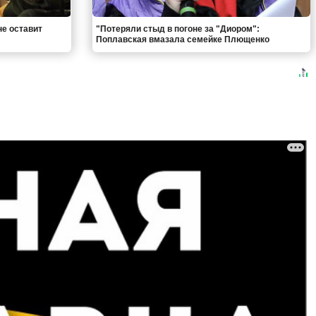
не оставит
"Потеряли стыд в погоне за "Диором":
Поплавская вмазала семейке Плющенко