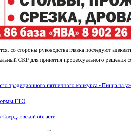
тся, со стороны руководства главка последуют адеква
нальный СКР для принятия процессуального решения 
го традиционного пятничного конкурса «Пицца на у
 нормы ГТО
 Свердловской области