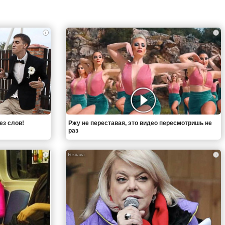
i
i
ез слов!
Ржу не переставая, это видео пересмотришь не
раз
i
i