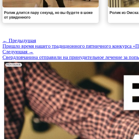
Ролик длится пару секунд, но вы будете в шоке
Ролик из Омска
от увиденного
← Предыдущая
Пришло время нашего традиционного пятничного конкурса «
Следующая →
Свердловчанина отправили на принудительное лечение за попы
РЕКЛАМА