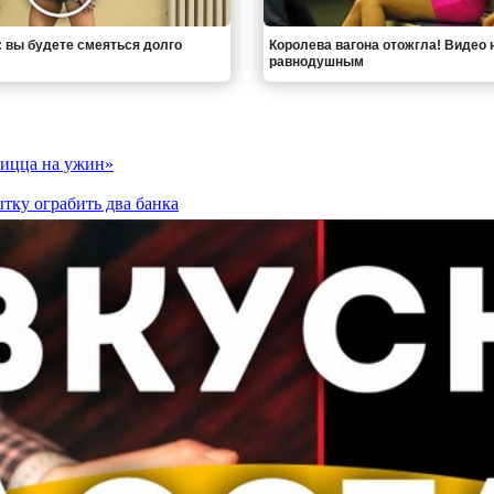
: вы будете смеяться долго
Королева вагона отожгла! Видео 
равнодушным
Пицца на ужин»
тку ограбить два банка