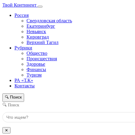
Твой Континент
Россия
Свердловская область
Екатеринбург
Невьянск
Кировград
Верхний Тагил
Рубрики
Общество
Происшествия
Здоровье
Финансы
Туризм
РА «Т.К»
Контакты
Поиск
🔍
🔍 Поиск
✕