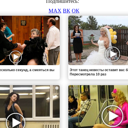
Подпишитесь:
MAX
ВК
ОК
i
есколько секунд, а смеяться вы
Этот танец невесты оставит вас б
Пересмотрела 10 раз
i