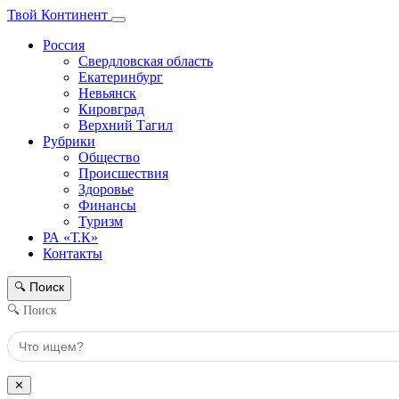
Твой Континент
Россия
Свердловская область
Екатеринбург
Невьянск
Кировград
Верхний Тагил
Рубрики
Общество
Происшествия
Здоровье
Финансы
Туризм
РА «Т.К»
Контакты
Поиск
🔍
🔍 Поиск
✕