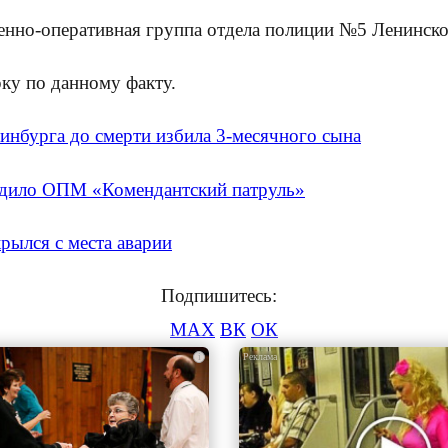
енно-оперативная группа отдела полиции №5 Ленинско
ку по данному факту.
инбурга до смерти избила 3-месячного сына
ходило ОПМ «Комендантский патруль»
рылся с места аварии
Подпишитесь:
MAX
ВК
ОК
i