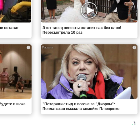
не оставит
Этот танец невесты оставит вас без слов!
Пересмотрела 10 раз
i
i
будете в шоке
"Потеряли стыд в погоне за "Диором":
Поплавская вмазала семейке Плющенко