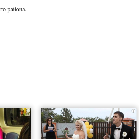
го района.
i
i