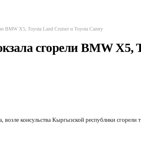
ли BMW X5, Toyota Land Cruiser и Toyota Camry
окзала сгорели BMW X5, T
а, возле консульства Кыргызской республики сгорели 