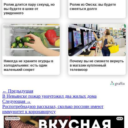
Ролик длится пару секунд, но
Ролик из Омска: вы будете
вы будете в шоке от
смеяться долго
увиденного
i
i
Никогда не храните огурцы в
Почему вы не сможете вернуть
холодильнике: есть один
в магазин купленный
маленький секрет
телевизор
← Предыдущая
В Невьянске пожар уничтожил два жилых дома
Следующая →
Роспотребнадзор рассказал, сколько россиян имеют
иммунитет к коронавирусу
РЕКЛАМА