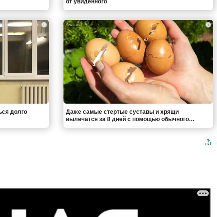
от увиденного
i
i
ься долго
Даже самые стертые суставы и хрящи
вылечатся за 8 дней с помощью обычного…