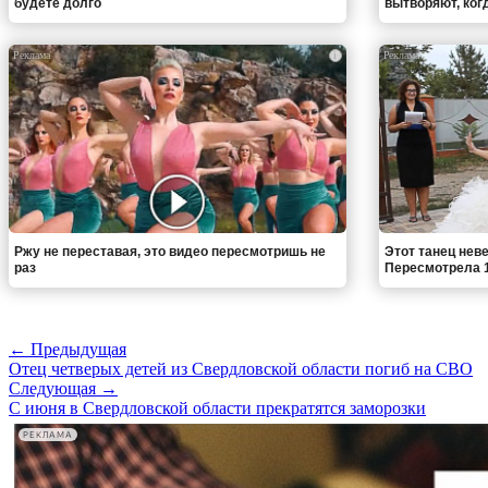
будете долго
вытворяют, когда
i
Ржу не переставая, это видео пересмотришь не
Этот танец неве
раз
Пересмотрела 1
← Предыдущая
Отец четверых детей из Свердловской области погиб на СВО
Следующая →
С июня в Свердловской области прекратятся заморозки
РЕКЛАМА