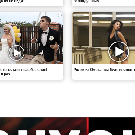
 их не видят...
равнодушным
i
сты оставит вас без слов!
Ролик из Омска: вы будете смеят
0 раз