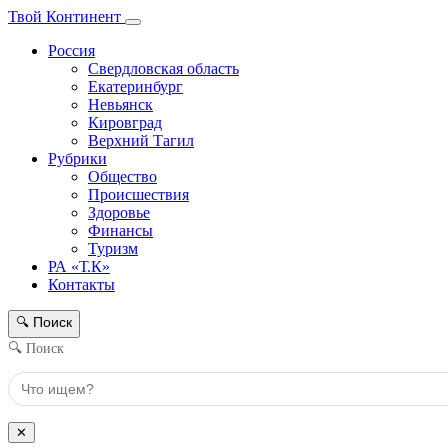
Твой Континент
Россия
Свердловская область
Екатеринбург
Невьянск
Кировград
Верхний Тагил
Рубрики
Общество
Происшествия
Здоровье
Финансы
Туризм
РА «Т.К»
Контакты
Поиск
🔍
🔍 Поиск
✕