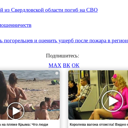
ей из Свердловской области погиб на СВО
мошенничеств
ь погорельцев и оценить ущерб после пожара в регион
Подпишитесь:
MAX
ВК
ОК
i
 на пляже Крыма: Что люди
Королева вагона отожгла! Видео 