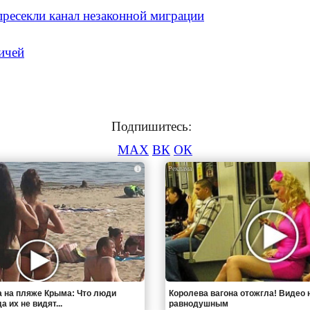
ресекли канал незаконной миграции
ичей
Подпишитесь:
MAX
ВК
ОК
i
 на пляже Крыма: Что люди
Королева вагона отожгла! Видео 
 их не видят...
равнодушным