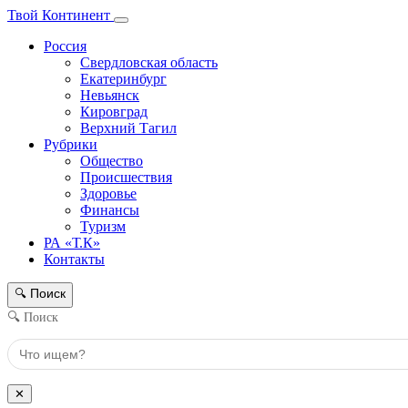
Твой Континент
Россия
Свердловская область
Екатеринбург
Невьянск
Кировград
Верхний Тагил
Рубрики
Общество
Происшествия
Здоровье
Финансы
Туризм
РА «Т.К»
Контакты
Поиск
🔍
🔍 Поиск
✕