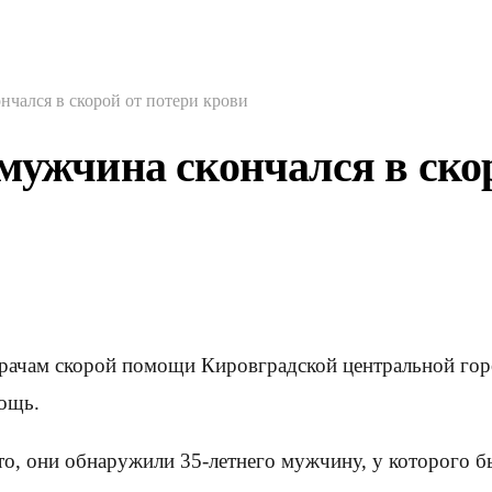
нчался в скорой от потери крови
мужчина скончался в ско
, врачам скорой помощи Кировградской центральной го
ощь.
о, они обнаружили 35-летнего мужчину, у которого бы