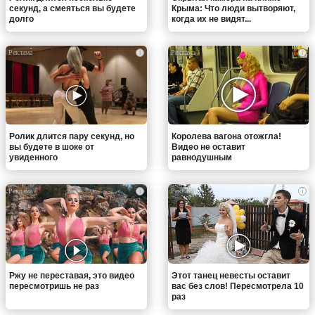
секунд, а смеяться вы будете
Крыма: Что люди вытворяют,
долго
когда их не видят...
i
i
Ролик длится пару секунд, но
Королева вагона отожгла!
вы будете в шоке от
Видео не оставит
увиденного
равнодушным
i
i
Ржу не переставая, это видео
Этот танец невесты оставит
пересмотришь не раз
вас без слов! Пересмотрела 10
раз