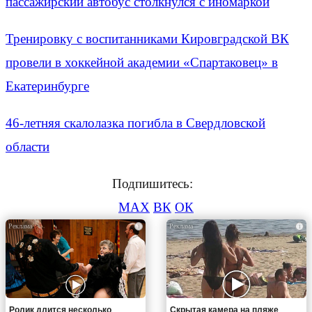
пассажирский автобус столкнулся с иномаркой
Тренировку с воспитанниками Кировградской ВК
провели в хоккейной академии «Спартаковец» в
Екатеринбурге
46-летняя скалолазка погибла в Свердловской
области
Подпишитесь:
MAX
ВК
ОК
i
i
Ролик длится несколько
Скрытая камера на пляже